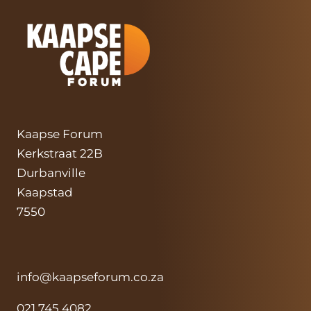
Kaapse Forum
Kerkstraat 22B
Durbanville
Kaapstad
7550
info@kaapseforum.co.za
021 745 4082