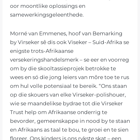
oor moontlike oplossings en
samewerkingsgeleenthede.
Morné van Emmenes, hoof van Bemarking
by Virseker sê dis ook Viseker – Suid-Afrika se
enigste trots-Afrikaanse
versekeringshandelsmerk – se eer en voorreg
om by die skooltassieprojek betrokke te
wees en só die jong leiers van môre toe te rus
om hul volle potensiaal te bereik. “Ons staan
op die skouers van elke Virseker-polishouer,
wie se maandelikse bydrae tot die Virseker
Trust help om Afrikaanse onderrig te
bevorder, gemeenskappe in nood by te staan
en Afrikaans as taal te bou, te groei en te sien
floreer. Ons kinders is ons rykste skat – een