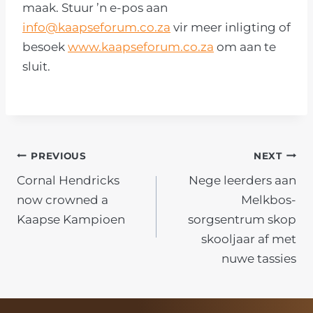
maak. Stuur ’n e-pos aan
info@kaapseforum.co.za
vir meer inligting of
besoek
www.kaapseforum.co.za
om aan te
sluit.
POST
PREVIOUS
NEXT
Cornal Hendricks
Nege leerders aan
NAVIGATION
now crowned a
Melkbos-
Kaapse Kampioen
sorgsentrum skop
skooljaar af met
nuwe tassies