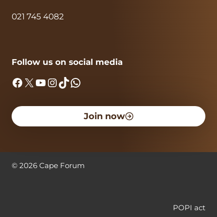
021 745 4082
Follow us on social media
Facebook
X
YouTube
Instagram
TikTok
WhatsApp
Join now
©
2026
Cape Forum
POPI act