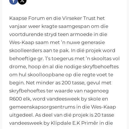
Kaapse Forum en die Virseker Trust het
vanjaar weer kragte saamgespan om die
voortdurende stryd teen armoede in die
Wes-Kaap saam met ’n nuwe generasie
skoolleerders aan te pak. In dié projek word
behoeftige gr. 1’s toegerus met ’n skooltas vol
drome, hoop én al die nodige skryfbehoeftes
om hul skoolloopbane op die regte voet te
begin. Net minder as 200 tasse, gevul met
skryfbehoeftes ter waarde van nagenoeg
R600 elk, word vandeesweek by skole en
gemeenskapsorgsentrums in die Wes-Kaap
uitgedeel. As deel van dié projek is 20 tasse
vandeesweek by Klipdale E.K Primêr in die