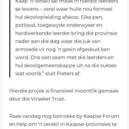
Kaap ’n verskil sal maak in hierdie leerders
se lewens – veral waar hulle nou formeel
hul skoolopleiding afskop. Elke pen,
potlood, toegewyde onderwyser en
hardwerkende leerder bring dié provinsie
nader aan die dag waar die juk van
armoede vir nog ’n gesin afgeskud kan
word. Ons sien saam met dié leerders en
hul skoolgemeenskappe uit na die sukses
wat voorlê,” sluit Pieters af.
Hierdie projek is finansieel moontlik gemaak
deur die Virseker Trust.
Raak vandag nog betrokke by Kaapse Forum
en help om ’n verskil in Kaapse-provinsies te