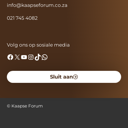
info@kaapseforum.co.za
021 745 4082
Volg ons op sosiale media
Facebook
X
YouTube
Instagram
TikTok
WhatsApp
Sluit aan
©
Kaapse Forum