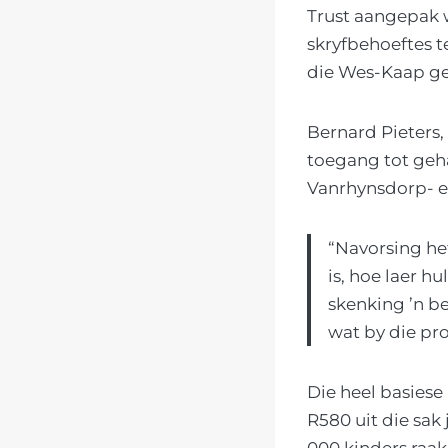
Trust aangepak w
skryfbehoeftes 
die Wes-Kaap g
Bernard Pieters
toegang tot geha
Vanrhynsdorp- 
“Navorsing he
is, hoe laer 
skenking ’n b
wat by die pro
Die heel basiese 
R580 uit die sak
000 kinders raak