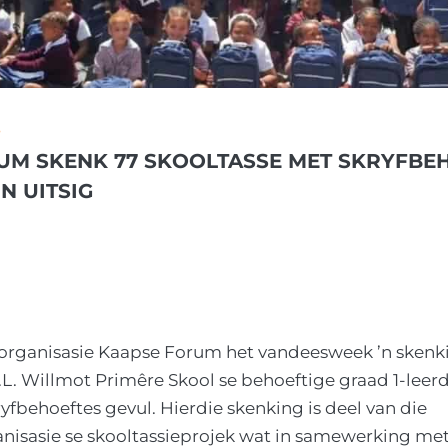
S
UM SKENK 77 SKOOLTASSE MET SKRYFBE
N UITSIG
organisasie Kaapse Forum het vandeesweek ’n skenk
.L. Willmot Primêre Skool se behoeftige graad 1-lee
ryfbehoeftes gevul. Hierdie skenking is deel van die
isasie se skooltassieprojek wat in samewerking met