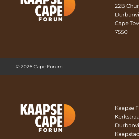
22B Chur
Durbanvi
Cape To
7550
©
2026
Cape Forum
Kaapse 
Kerkstra
Durbanvi
Kaapsta