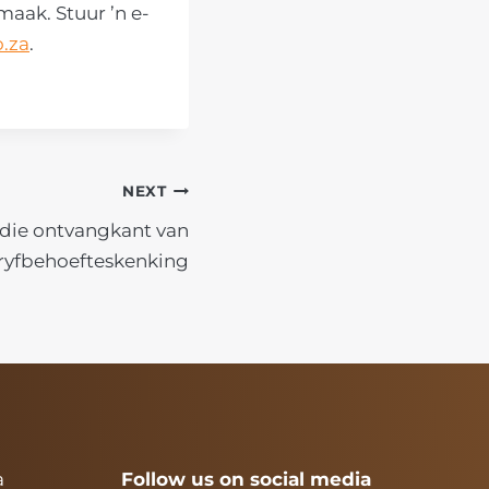
aak. Stuur ’n e-
.za
.
NEXT
die ontvangkant van
ryfbehoefteskenking
a
Follow us on social media