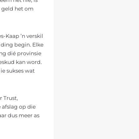
e geld het om
s-Kaap ’n verskil
iding begin. Elke
g dié provinsie
geskud kan word.
ie sukses wat
 Trust,
 afslag op die
aar dus meer as