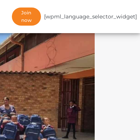
Join
[wpml_language_selector_widget]
now