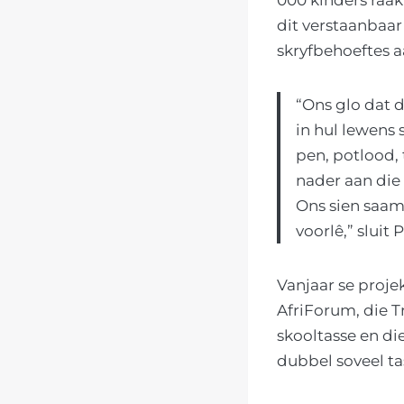
dit verstaanbaar
skryfbehoeftes a
“Ons glo dat d
in hul lewens 
pen, potlood,
nader aan die
Ons sien saam
voorlê,” sluit P
Vanjaar se proje
AfriForum, die T
skooltasse en d
dubbel soveel tas