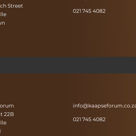
ch Street
021 745 4082
lle
wn
Forum
info@kaapseforum.co.z
at 22B
021 745 4082
lle
d