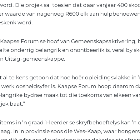
ord. Die projek sal toesien dat daar vanjaar 400 sko
ter waarde van nagenoeg R600 elk aan hulpbehoewend
eskenk word.
, Kaapse Forum se hoof van Gemeenskapsaktivering,
lte onderrig belangrik en onontbeerlik is, veral by sk
en Uitsig-gemeenskappe.
t al telkens getoon dat hoe hoër opleidingsvlakke i
hul werkloosheidsyfer is. Kaapse Forum hoop daarom d
elangrike bydrae maak tot die toekoms van elkeen van
jek baat.”
items in ’n graad 1-leerder se skryfbehoeftelys kan ’n
 jaag. In ’n provinsie soos die Wes-Kaap, waar honge
 en dié syfer oor die afgelope twee dekades nie afgen