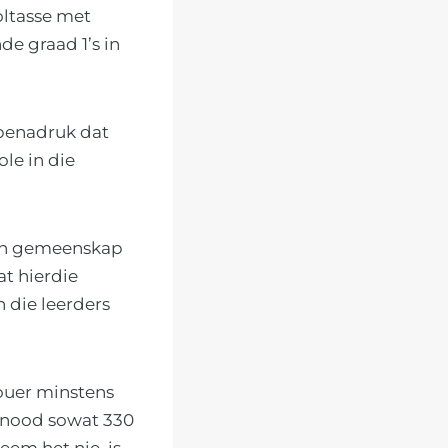
oltasse met
e graad 1’s in
 benadruk dat
ole in die
n ’n gemeenskap
at hierdie
 die leerders
 ouer minstens
rsnood sowat 330
eem het nie, is