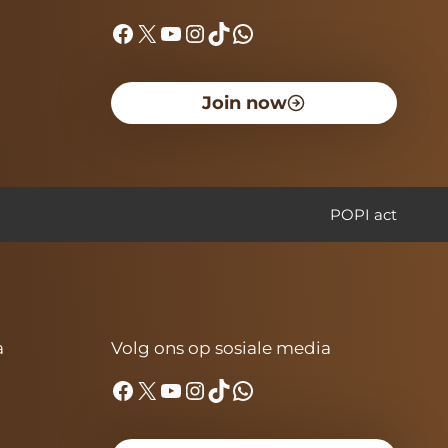
Facebook
X
YouTube
Instagram
TikTok
WhatsApp
Join now
POPI act
a
Volg ons op sosiale media
Facebook
X
YouTube
Instagram
TikTok
WhatsApp