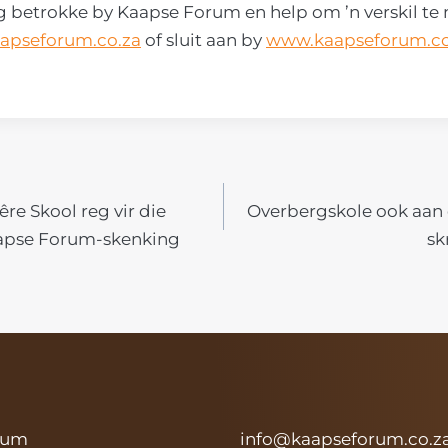
betrokke by Kaapse Forum en help om ’n verskil te m
apseforum.co.za
of sluit aan by
www.kaapseforum.co
e Skool reg vir die
Overbergskole ook aan 
N
aapse Forum-skenking
sk
rum
info@kaapseforum.co.z