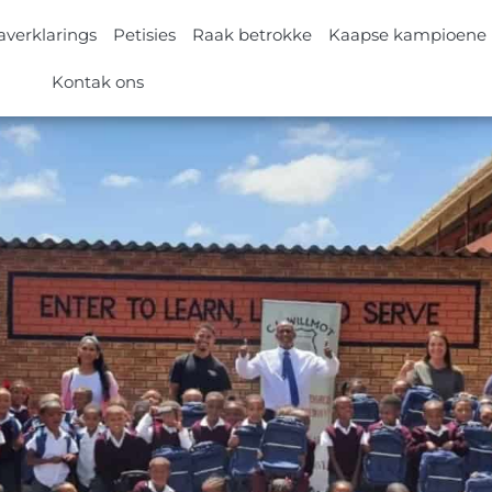
verklarings
Petisies
Raak betrokke
Kaapse kampioene
Kontak ons