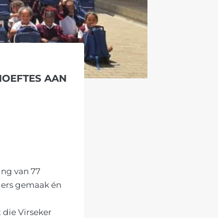
HOEFTES AAN
ing van 77
rders gemaak én
 die Virseker