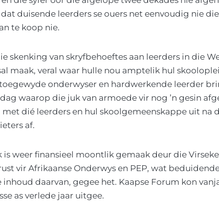
 dat duisende leerders se ouers net eenvoudig nie di
an te koop nie.
ie skenking van skryfbehoeftes aan leerders in die We
sal maak, veral waar hulle nou amptelik hul skoolople
 toegewyde onderwyser en hardwerkende leerder brin
 dag waarop die juk van armoede vir nog ’n gesin af
 met dié leerders en hul skoolgemeenskappe uit na d
ieters af.
k is weer finansieel moontlik gemaak deur die Virseker
rust vir Afrikaanse Onderwys en PEP, wat beduidende
ie inhoud daarvan, gegee het. Kaapse Forum kon vanj
se as verlede jaar uitgee.