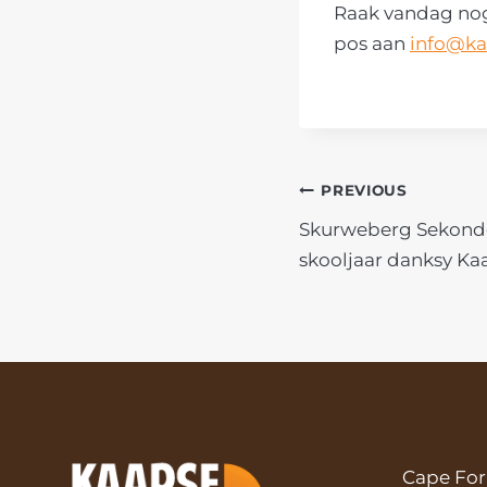
Raak vandag nog 
pos aan
info@ka
POST
PREVIOUS
Skurweberg Sekondêr
NAVIGATIO
skooljaar danksy K
Cape Fo