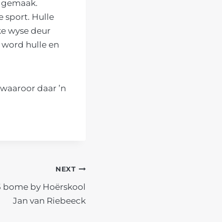
s gemaak.
 sport. Hulle
ke wyse deur
 word hulle en
waaroor daar ’n
NEXT
5 bome by Hoërskool
Jan van Riebeeck