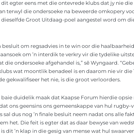
dit egter eens met die ontevrede klubs dat jy nie die
aan terwyl die ondersoeke na beweerde omkopery vo
t dieselfde Groot Uitdaag-poel aangestel word om di
besluit om regsadvies in te win oor die haalbaarheid
nsoek om ’n interdik te verkry vir die tydelike uitste
t die ondersoeke afgehandel is,” sê Wyngaard. “Gebeu
klubs wat moontlik benadeel is en daarom nie vir die
 gekwalifiseer het nie, is die groot verloorders.
t baie duidelik maak dat Kaapse Forum hierdie opsie n
at ons geensins ons gemeenskappe van hul rugby-v
 sal dus nog ’n finale besluit neem nadat ons alle fak
 het. Die feit is egter dat as daar bewyse van weds
 is dit ’n klap in die gesig van mense wat hul swaarv