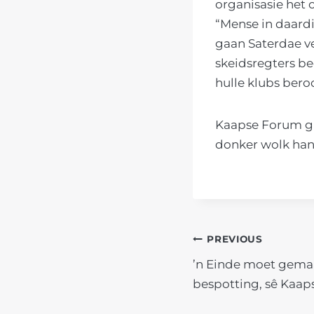
organisasie het 
“Mense in daardi
gaan Saterdae ve
skeidsregters be
hulle klubs bero
Kaapse Forum gl
donker wolk han
POST
PREVIOUS
’n Einde moet gema
NAVIGATIO
bespotting, sê Kaap