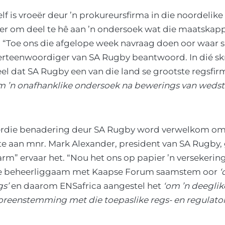
f is vroeër deur ’n prokureursfirma in die noordelike
r om deel te hê aan ’n ondersoek wat die maatska
“Toe ons die afgelope week navraag doen oor waar sa
verteenwoordiger van SA Rugby beantwoord. In dié sk
 dat SA Rugby een van die land se grootste regsfir
m ’n onafhanklike ondersoek na bewerings van wedst
erdie benadering deur SA Rugby word verwelkom o
e aan mnr. Mark Alexander, president van SA Rugby, g
arm” ervaar het. “Nou het ons op papier ’n versekeri
ale beheerliggaam met Kaapse Forum saamstem oor
‘
gs’
en daarom ENSafrica aangestel het
‘om ’n deegli
 ooreenstemming met die toepaslike regs- en regulat