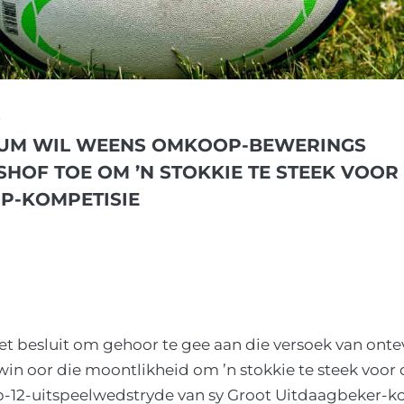
S
UM WIL WEENS OMKOOP-BEWERINGS
HOF TOE OM ’N STOKKIE TE STEEK VOOR
OP-KOMPETISIE
t besluit om gehoor te gee aan die versoek van onte
 win oor die moontlikheid om ’n stokkie te steek voor
p-12-uitspeelwedstryde van sy Groot Uitdaagbeker-ko