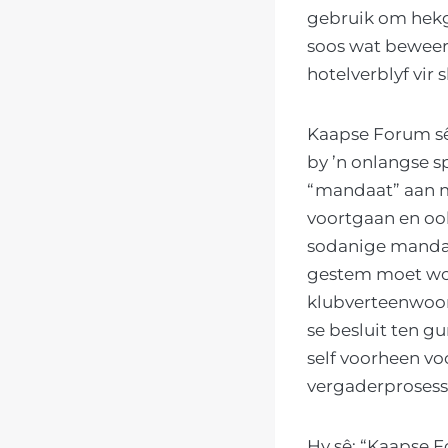
gebruik om hekge
soos wat beweer 
hotelverblyf vir 
Kaapse Forum sê 
by ’n onlangse s
“mandaat” aan m
voortgaan en oo
sodanige mandaa
gestem moet word
klubverteenwoor
se besluit ten g
self voorheen vo
vergaderprosess
Hy sê: “Kaapse F