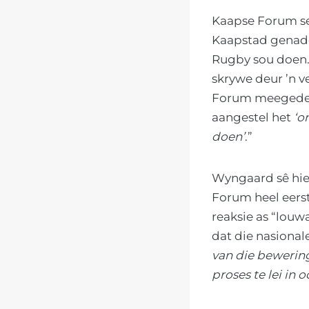
Kaapse Forum sel
Kaapstad genade
Rugby sou doen. 
skrywe deur ’n 
Forum meegedeel
aangestel het
‘o
doen’
.”
Wyngaard sê hi
Forum heel eerst
reaksie as “louw
dat die nasion
van die bewerin
proses te lei in