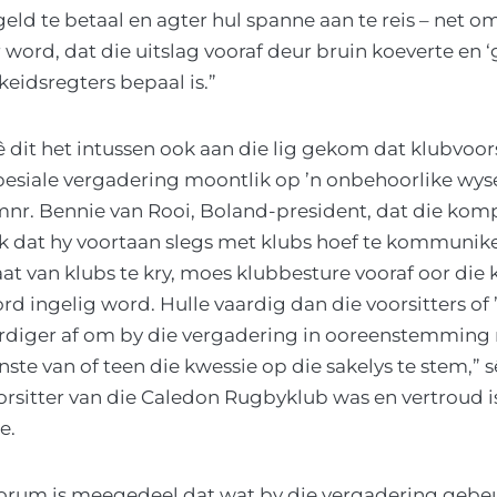
ld te betaal en agter hul spanne aan te reis – net om
word, dat die uitslag vooraf deur bruin koeverte en ‘g
skeidsregters bepaal is.”
dit het intussen ook aan die lig gekom dat klubvoors
pesiale vergadering moontlik op ’n onbehoorlike wyse
nr. Bennie van Rooi, Boland-president, dat die kom
k dat hy voortaan slegs met klubs hoef te kommunik
t van klubs te kry, moes klubbesture vooraf oor die
 ingelig word. Hulle vaardig dan die voorsitters of 
diger af om by die vergadering in ooreenstemming 
unste van of teen die kwessie op die sakelys te stem,”
orsitter van die Caledon Rugbyklub was en vertroud 
e.
orum is meegedeel dat wat by die vergadering gebeur