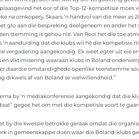
 plaasgevind het oor of die Top-12-kompetisie moes 
ke na omkopery. Skaars ’n handvol van die meer as 
 het glo aan die bespreking deelgeneem en ander het
en stemming is gehou nie. Van Rooi het die toe atm
s ’n aanduiding dat die klubs wil hê die kompetisie 
 die vergadering aangekondig. Ek weet egter uit eie er
s en viktimisering waaraan klubs in Boland onderwer
r daardie omstandighede openlike teenstemme sou 
g dikwels af van Boland se welwillendheid.”
terna by ’n mediakonferensie aangekondig dat die kl
at” gegee het om met die kompetisie voort te gaan
t by die kwessie betrokke geraak omdat die organis
rk in gemeenskappe doen waar die Boland-klubs gele