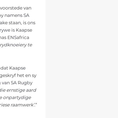
 voorstede van
ppy namens SA
ke staan, is ons
rywe is Kaapse
mas ENSafrica
rydknoeiery te
mdat Kaapse
eskryf het en sy
ng van SA Rugby
die ernstige aard
ke onpartydige
oriese raamwerk’
.”