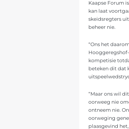
Kaapse Forum is 
kan laat voortg
skeidsregters ui
beheer nie.
“Ons het daarom 
Hooggeregshof-aa
kompetisie totda
beteken dit dat 
uitspeelwedstryde
“Maar ons wil di
oorweeg nie omd
ontneem nie. Ons
oorweging geneem
plaasgevind het,