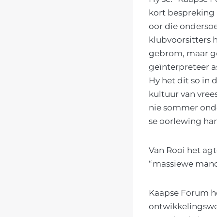
kort bespreking
oor die ondersoe
klubvoorsitters
gebrom, maar ge
geïnterpreteer a
Hy het dit so in
kultuur van vree
nie sommer onde
se oorlewing han
Van Rooi het ag
“massiewe manda
Kaapse Forum he
ontwikkelingswe