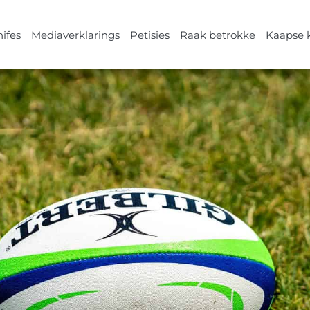
ifes
Mediaverklarings
Petisies
Raak betrokke
Kaapse 