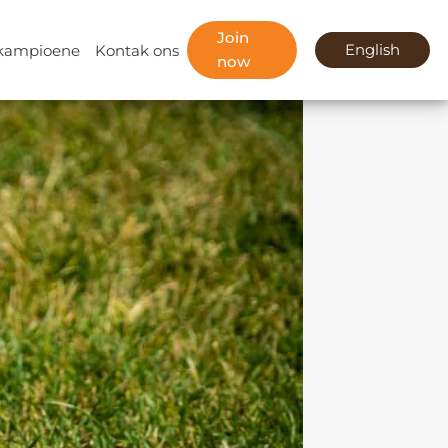
Join
kampioene
Kontak ons
English
now