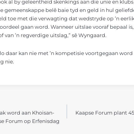
ook al by geleentheid skenkings aan die unie en klub
e gemeenskappe belê baie tyd en geld in hul geliefde
ld toe met die verwagting dat wedstryde op ’n eerli
oordeel gaan word. Wanneer uitslae vooraf bepaal is,
of van ’n regverdige uitslag,” sê Wyngaard.
o daar kan nie met ’n kompetisie voortgegaan word 
g nie.
ak word aan Khoisan-
Kaapse Forum plant 4
N
se Forum op Erfenisdag