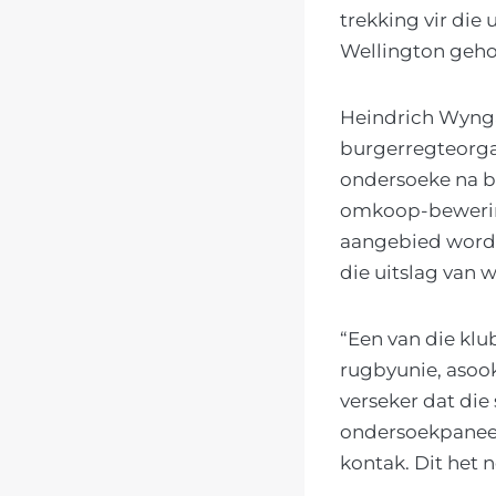
trekking vir die
Wellington geho
Heindrich Wynga
burgerregteorga
ondersoeke na b
omkoop-bewering
aangebied word 
die uitslag van 
“Een van die klu
rugbyunie, asook
verseker dat die
ondersoekpaneel 
kontak. Dit het 