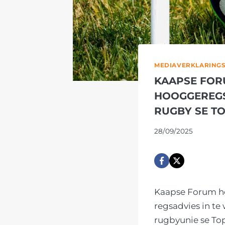
MEDIAVERKLARING
KAAPSE FOR
HOOGGEREGS
RUGBY SE T
28/09/2025
Kaapse Forum he
regsadvies in te
rugbyunie se To