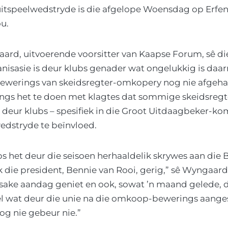
 uitspeelwedstryde is die afgelope Woensdag op Erfen
u.
ard, uitvoerende voorsitter van Kaapse Forum, sê di
nisasie is deur klubs genader wat ongelukkig is daa
ewerings van skeidsregter-omkopery nog nie afgehand
s het te doen met klagtes dat sommige skeidsregte
deur klubs – spesifiek in die Groot Uitdaagbeker-ko
wedstryde te beïnvloed.
bs het deur die seisoen herhaaldelik skrywes aan die 
 die president, Bennie van Rooi, gerig,” sê Wyngaard.
 sake aandag geniet en ook, sowat ’n maand gelede, d
wat deur die unie na die omkoop-bewerings aangestel
nog nie gebeur nie.”