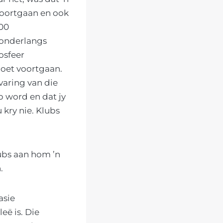
voortgaan en ook
200
 onderlangs
osfeer
moet voortgaan.
varing van die
p word en dat jy
kry nie. Klubs
ubs aan hom ’n
.
asie
ë is. Die