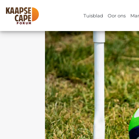
Skip
to
Tuisblad
Oor ons
Man
content