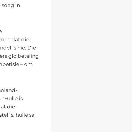
isdag in
e
rmee dat die
el is nie. Die
rs glo betaling
mpetisie – om
Boland-
 “Hulle is
at die
 is, hulle sal