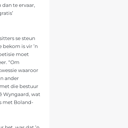
 dan te ervaar,
ratis’
itters se steun
 bekom is vir ’n
petisie moet
eer. “Om
 kwessie waaroor
’n ander
met die bestuur
 sê Wyngaard, wat
is met Boland-
 het, was dat ’n