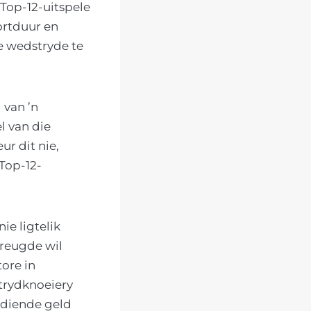
 Top-12-uitspele
ortduur en
e wedstryde te
 van ’n
l van die
r dit nie,
 Top-12-
ie ligtelik
reugde wil
tore in
trydknoeiery
erdiende geld