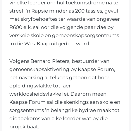
vir elke leerder om hul toekomsdrome na te
streef. ’n Rapsie minder as 200 tassies, gevul
met skryfbehoeftes ter waarde van ongeveer
R600 elk, sal oor die volgende paar dae by
verskeie skole en gemeenskapsorgsentrums
in die Wes-Kaap uitgedeel word.
Volgens Bernard Pieters, bestuurder van
gemeenskapsaktivering by Kaapse Forum,
het navorsing al telkens getoon dat hoër
opleidingsvlakke tot laer
werkloosheidsvlakke lei. Daarom meen
Kaapse Forum sal die skenkings aan skole en
sorgsentrums ’n belangrike bydrae maak tot
die toekoms van elke leerder wat by die
projek baat.