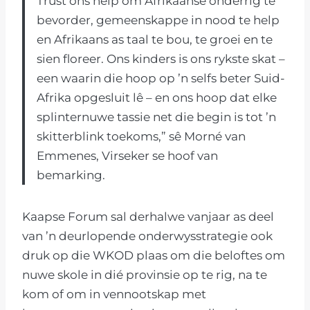
Trust ons help om Afrikaanse onderrig te
bevorder, gemeenskappe in nood te help
en Afrikaans as taal te bou, te groei en te
sien floreer. Ons kinders is ons rykste skat –
een waarin die hoop op ’n selfs beter Suid-
Afrika opgesluit lê – en ons hoop dat elke
splinternuwe tassie net die begin is tot ’n
skitterblink toekoms,” sê Morné van
Emmenes, Virseker se hoof van
bemarking.
Kaapse Forum sal derhalwe vanjaar as deel
van ’n deurlopende onderwysstrategie ook
druk op die WKOD plaas om die beloftes om
nuwe skole in dié provinsie op te rig, na te
kom of om in vennootskap met