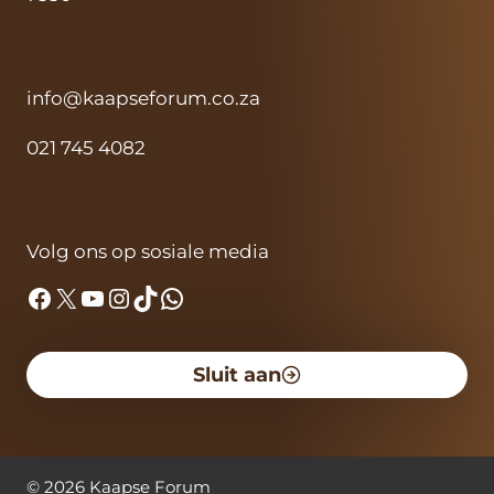
info@kaapseforum.co.za
021 745 4082
Volg ons op sosiale media
Facebook
X
YouTube
Instagram
TikTok
WhatsApp
Sluit aan
©
2026
Kaapse Forum