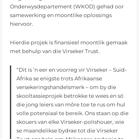
Onderwysdepartement (WKOD) gehad oor
samewerking en moontlike oplossings
hiervoor.
Hierdie projek is finansieel moontlik gemaak
met behulp van die Virseker Trust.
“Dit is ’n eer en voorreg vir Virseker – Suid-
Afrika se enigste trots Afrikaanse
versekeringshandelsmerk – om by die
skooltassieprojek betrokke te wees en só
die jong leiers van môre toe te rus om hul
volle potensiaal te bereik. Ons staan op die
skouers van elke Virseker-polishouer, wie
se maandelikse bydrae tot die Virseker