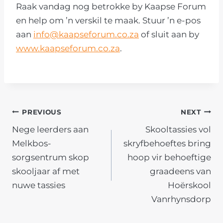
Raak vandag nog betrokke by Kaapse Forum
en help om ’n verskil te maak. Stuur ’n e-pos
aan
info@kaapseforum.co.za
of sluit aan by
www.kaapseforum.co.za
.
POST
PREVIOUS
NEXT
Nege leerders aan
Skooltassies vol
NAVIGATION
Melkbos-
skryfbehoeftes bring
sorgsentrum skop
hoop vir behoeftige
skooljaar af met
graadeens van
nuwe tassies
Hoërskool
Vanrhynsdorp