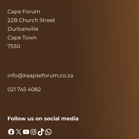
Cape Forum
22B Church Street
Durbanville
Cape Town
7550
info@kaapseforum.co.za
021 745 4082
Follow us on social media
Facebook
X
YouTube
Instagram
TikTok
WhatsApp