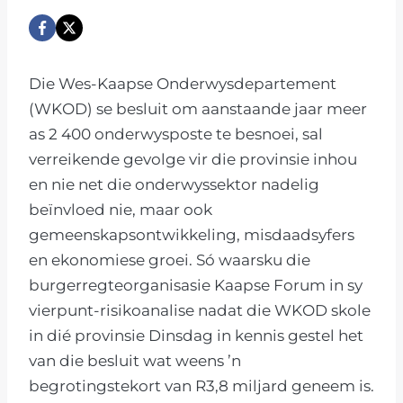
Die Wes-Kaapse Onderwysdepartement
(WKOD) se besluit om aanstaande jaar meer
as 2 400 onderwysposte te besnoei, sal
verreikende gevolge vir die provinsie inhou
en nie net die onderwyssektor nadelig
beïnvloed nie, maar ook
gemeenskapsontwikkeling, misdaadsyfers
en ekonomiese groei. Só waarsku die
burgerregteorganisasie Kaapse Forum in sy
vierpunt-risikoanalise nadat die WKOD skole
in dié provinsie Dinsdag in kennis gestel het
van die besluit wat weens ’n
begrotingstekort van R3,8 miljard geneem is.