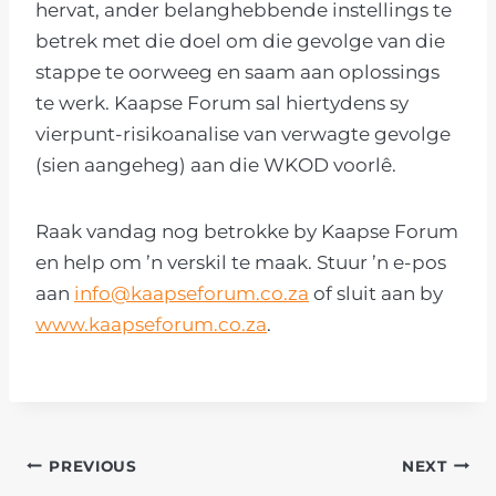
hervat, ander belanghebbende instellings te
betrek met die doel om die gevolge van die
stappe te oorweeg en saam aan oplossings
te werk. Kaapse Forum sal hiertydens sy
vierpunt-risikoanalise van verwagte gevolge
(sien aangeheg) aan die WKOD voorlê.
Raak vandag nog betrokke by Kaapse Forum
en help om ’n verskil te maak. Stuur ’n e-pos
aan
info@kaapseforum.co.za
of sluit aan by
www.kaapseforum.co.za
.
POST
PREVIOUS
NEXT