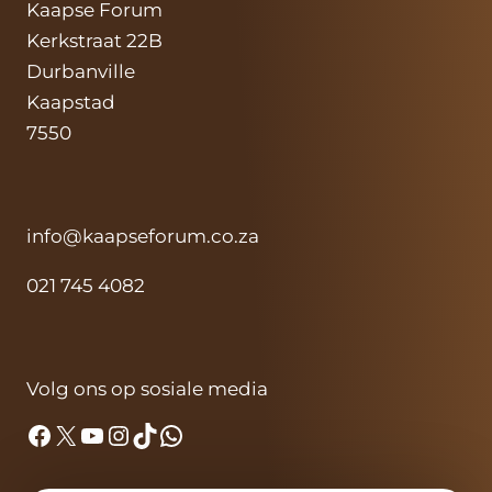
Kaapse Forum
Kerkstraat 22B
Durbanville
Kaapstad
7550
info@kaapseforum.co.za
021 745 4082
Volg ons op sosiale media
Facebook
X
YouTube
Instagram
TikTok
WhatsApp