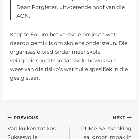
Daan Potgieter, uitvoerende hoof van die
AON.
Kaapse Forum het verskeie projekte wat
daarop gemik is om skole te ondersteun. Die
organisasie bied onder meer skole
veiligheidsoudits sodat skole bewus kan
wees van die risiko’s wat hulle spesifiek in die
gesig staar.
POST
PREVIOUS
NEXT
Van kuiken tot kos:
PUMA SA-skenking
NAVIGATION
Suksesvolle
sal groot impak in