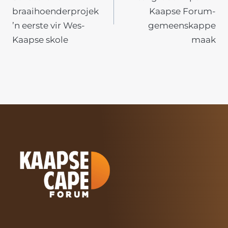
braaihoenderprojek
Kaapse Forum-
’n eerste vir Wes-
gemeenskappe
Kaapse skole
maak