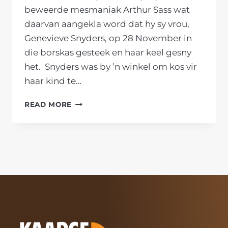
beweerde mesmaniak Arthur Sass wat
daarvan aangekla word dat hy sy vrou,
Genevieve Snyders, op 28 November in
die borskas gesteek en haar keel gesny
het. Snyders was by ’n winkel om kos vir
haar kind te…
KAAPSE
READ MORE
FORUM
BETOOG
TEEN
BORGTOG
VIR
MESMANIAK
WAT
VROU
SE
KEEL