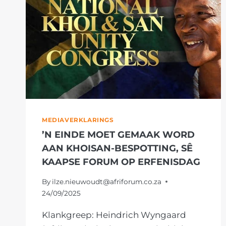
MEDIAVERKLARINGS
’N EINDE MOET GEMAAK WORD
AAN KHOISAN-BESPOTTING, SÊ
KAAPSE FORUM OP ERFENISDAG
By
ilze.nieuwoudt@afriforum.co.za
24/09/2025
Klankgreep: Heindrich Wyngaard