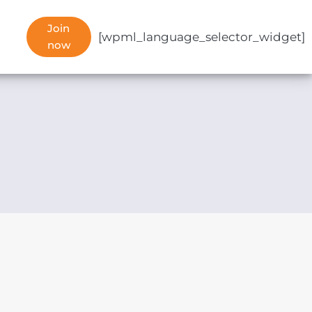
Join
[wpml_language_selector_widget]
now