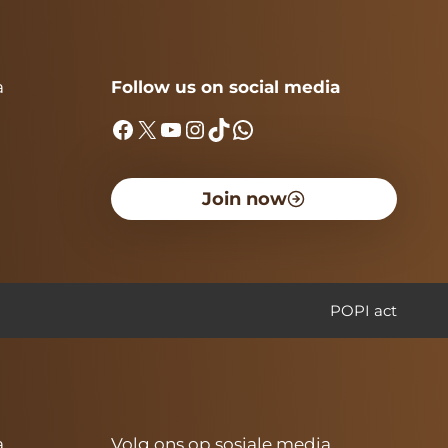
a
Follow us on social media
Facebook
X
YouTube
Instagram
TikTok
WhatsApp
Join now
POPI act
a
Volg ons op sosiale media