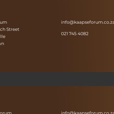
rum
info@kaapseforum.co.z
ch Street
021 745 4082
lle
wn
Forum
info@kaapseforum.co.z