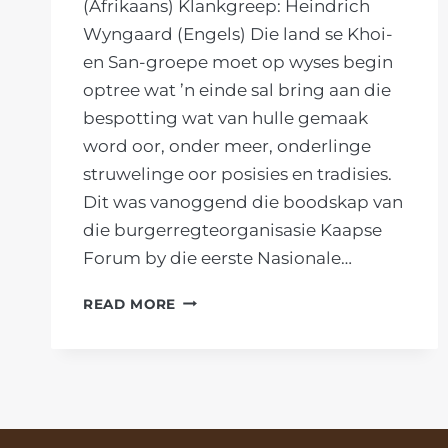
(Afrikaans) Klankgreep: Heindrich
Wyngaard (Engels) Die land se Khoi-
en San-groepe moet op wyses begin
optree wat ’n einde sal bring aan die
bespotting wat van hulle gemaak
word oor, onder meer, onderlinge
struwelinge oor posisies en tradisies.
Dit was vanoggend die boodskap van
die burgerregteorganisasie Kaapse
Forum by die eerste Nasionale…
’N
READ MORE
EINDE
MOET
GEMAAK
WORD
AAN
KHOISAN-