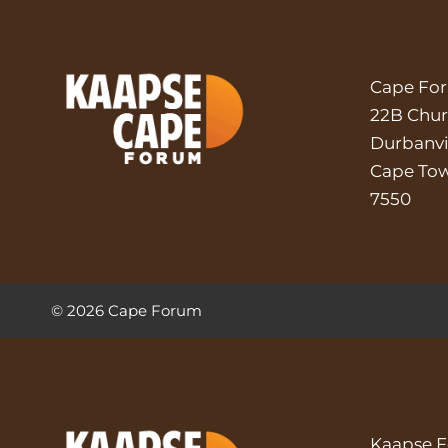
BESPOTTING,
SÊ
KAAPSE
FORUM
Cape Fo
OP
22B Chur
ERFENISDAG
Durbanvi
Cape To
7550
©
2026
Cape Forum
Kaapse 