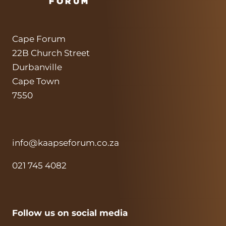
PLAAS,
SÊ
KAAPSE
FORUM
Cape Forum
22B Church Street
Durbanville
Cape Town
7550
info@kaapseforum.co.za
021 745 4082
Follow us on social media