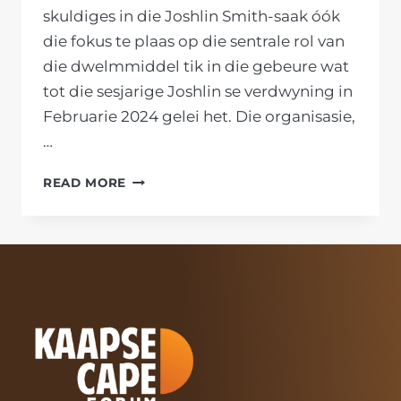
skuldiges in die Joshlin Smith-saak óók
die fokus te plaas op die sentrale rol van
die dwelmmiddel tik in die gebeure wat
tot die sesjarige Joshlin se verdwyning in
Februarie 2024 gelei het. Die organisasie,
…
VONNISOPLEGGING
READ MORE
IN
JOSHLIN
SMITH-
SAAK
MOET
FOKUS
OOK
OP
DWELMMIDDEL
TIK