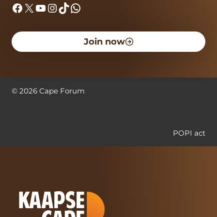
Facebook
X
YouTube
Instagram
TikTok
WhatsApp
Join now
©
2026
Cape Forum
POPI act