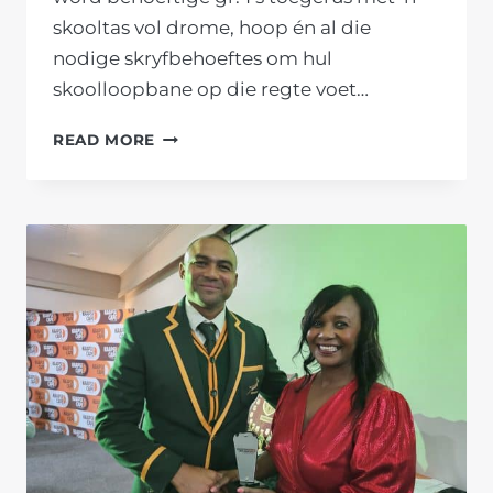
skooltas vol drome, hoop én al die
nodige skryfbehoeftes om hul
skoolloopbane op die regte voet…
KAAPSE
READ MORE
FORUM
EN
VIRSEKER
SKEP
BLINK
TOEKOMS
VIR
KLIPDALE
E.K
PRIMÊR
SE
LEERDERS