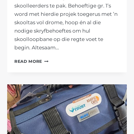
skoolleerders te pak. Behoeftige gr. 1’s
word met hierdie projek toegerus met ’n
skooltas vol drome, hoop én al die
nodige skryfbehoeftes om hul
skoolloopbane op die regte voet te
begin. Altesaam…
KAAPSE
READ MORE
FORUM
EN
VIRSEKER
SKENK
SKRYFBEHOEFTES
AAN
C.L.
WILMOT
PRIMÊR
SE