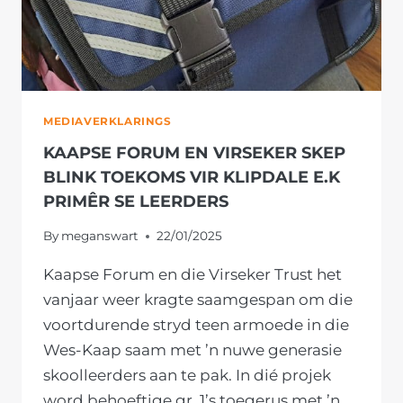
GR.
1’S
MEDIAVERKLARINGS
KAAPSE FORUM EN VIRSEKER SKEP
BLINK TOEKOMS VIR KLIPDALE E.K
PRIMÊR SE LEERDERS
By
meganswart
22/01/2025
Kaapse Forum en die Virseker Trust het
vanjaar weer kragte saamgespan om die
voortdurende stryd teen armoede in die
Wes-Kaap saam met ’n nuwe generasie
skoolleerders aan te pak. In dié projek
word behoeftige gr. 1’s toegerus met ’n