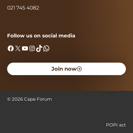
021 745 4082
Follow us on social media
Facebook
X
YouTube
Instagram
TikTok
WhatsApp
Join now
©
2026
Cape Forum
POPI act