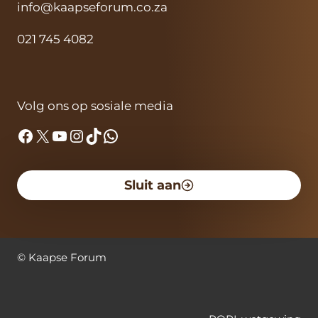
info@kaapseforum.co.za
021 745 4082
Volg ons op sosiale media
Facebook
X
YouTube
Instagram
TikTok
WhatsApp
Sluit aan
©
Kaapse Forum