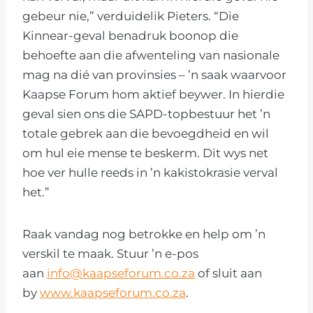
gebeur nie,” verduidelik Pieters. “Die
Kinnear-geval benadruk boonop die
behoefte aan die afwenteling van nasionale
mag na dié van provinsies – ’n saak waarvoor
Kaapse Forum hom aktief beywer. In hierdie
geval sien ons die SAPD-topbestuur het ’n
totale gebrek aan die bevoegdheid en wil
om hul eie mense te beskerm. Dit wys net
hoe ver hulle reeds in ’n kakistokrasie verval
het.”
Raak vandag nog betrokke en help om ’n
verskil te maak. Stuur ’n e-pos
aan
info@kaapseforum.co.za
of sluit aan
by
www.kaapseforum.co.za
.