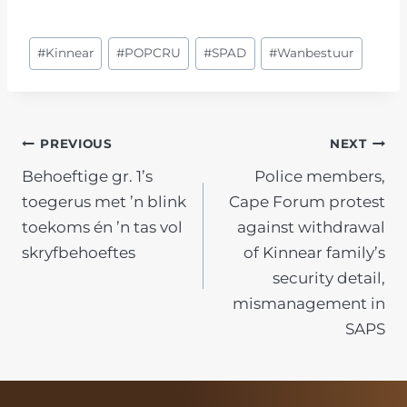
Post
#
Kinnear
#
POPCRU
#
SPAD
#
Wanbestuur
Tags:
POST
PREVIOUS
NEXT
Behoeftige gr. 1’s
Police members,
NAVIGATION
toegerus met ’n blink
Cape Forum protest
toekoms én ’n tas vol
against withdrawal
skryfbehoeftes
of Kinnear family’s
security detail,
mismanagement in
SAPS