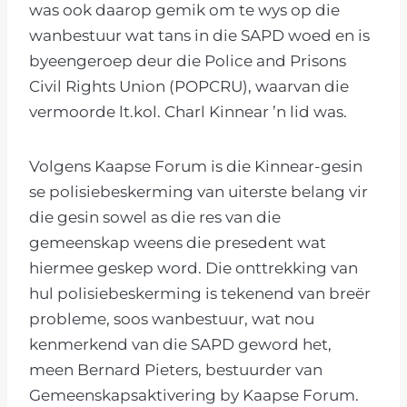
was ook daarop gemik om te wys op die
wanbestuur wat tans in die SAPD woed en is
byeengeroep deur die Police and Prisons
Civil Rights Union (POPCRU), waarvan die
vermoorde lt.kol. Charl Kinnear ’n lid was.
Volgens Kaapse Forum is die Kinnear-gesin
se polisiebeskerming van uiterste belang vir
die gesin sowel as die res van die
gemeenskap weens die presedent wat
hiermee geskep word. Die onttrekking van
hul polisiebeskerming is tekenend van breër
probleme, soos wanbestuur, wat nou
kenmerkend van die SAPD geword het,
meen Bernard Pieters, bestuurder van
Gemeenskapsaktivering by Kaapse Forum.