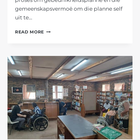
proses om gebeurlikheidsplanne en die
gemeenskapsvermoë om die planne self
uit te…
ROLSPELERS
READ MORE
GEE
EERSTE
TREE
OM
GENADENDAL-
GEMEENSKAP
SE
VEILIGHEID
TE
VERBETER