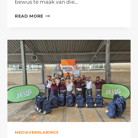
bewus te maak van die…
OPSTEL
READ MORE
VAN
GRATIS
TESTAMENTE
BRING
HOOP
EN
SEKERHEID
AAN
KAAPSE
GEMEENSKAP
MEDIAVERKLARINGS