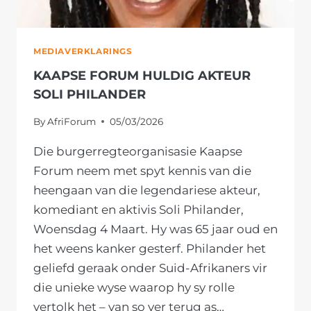
ASTRAL
FOODS
MEDIAVERKLARINGS
KAAPSE FORUM HULDIG AKTEUR
SOLI PHILANDER
By
AfriForum
05/03/2026
Die burgerregteorganisasie Kaapse
Forum neem met spyt kennis van die
heengaan van die legendariese akteur,
komediant en aktivis Soli Philander,
Woensdag 4 Maart. Hy was 65 jaar oud en
het weens kanker gesterf. Philander het
geliefd geraak onder Suid-Afrikaners vir
die unieke wyse waarop hy sy rolle
vertolk het – van so ver terug as…