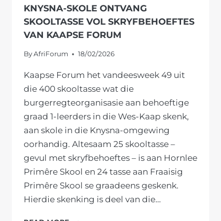
KNYSNA-SKOLE ONTVANG
SKOOLTASSE VOL SKRYFBEHOEFTES
VAN KAAPSE FORUM
By
AfriForum
18/02/2026
Kaapse Forum het vandeesweek 49 uit
die 400 skooltasse wat die
burgerregteorganisasie aan behoeftige
graad 1-leerders in die Wes-Kaap skenk,
aan skole in die Knysna-omgewing
oorhandig. Altesaam 25 skooltasse –
gevul met skryfbehoeftes – is aan Hornlee
Primêre Skool en 24 tasse aan Fraaisig
Primêre Skool se graadeens geskenk.
Hierdie skenking is deel van die…
KNYSNA-