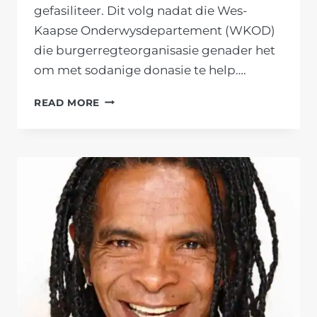
gefasiliteer. Dit volg nadat die Wes-
Kaapse Onderwysdepartement (WKOD)
die burgerregteorganisasie genader het
om met sodanige donasie te help….
KAAPSE
READ MORE
FORUM
VERSEKER
BORGSKAP
VAN
2
000
KUIKENS
EN
VOER
VIR
SKURWEBERG-
SKOOL
VAN