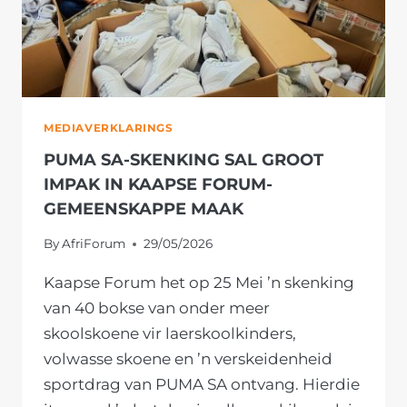
SIEKTE
EN
NIE
OMSTREDE
SOOS
DIE
MEDIAVERKLARINGS
VORIGE
NIE
PUMA SA-SKENKING SAL GROOT
IMPAK IN KAAPSE FORUM-
GEMEENSKAPPE MAAK
By
AfriForum
29/05/2026
Kaapse Forum het op 25 Mei ’n skenking
van 40 bokse van onder meer
skoolskoene vir laerskoolkinders,
volwasse skoene en ’n verskeidenheid
sportdrag van PUMA SA ontvang. Hierdie