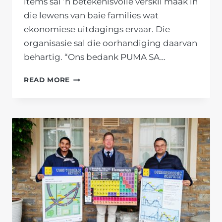
items sal ’n betekenisvolle verskil maak in
die lewens van baie families wat
ekonomiese uitdagings ervaar. Die
organisasie sal die oorhandiging daarvan
behartig. “Ons bedank PUMA SA…
PUMA
READ MORE
SA-
SKENKING
SAL
GROOT
IMPAK
IN
KAAPSE
FORUM-
GEMEENSKAPPE
MAAK