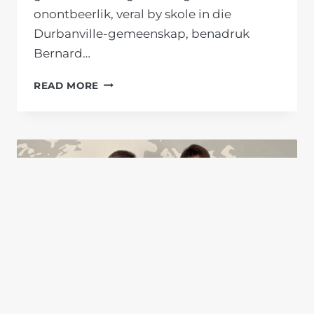
onontbeerlik, veral by skole in die
Durbanville-gemeenskap, benadruk
Bernard…
BEHOEFTIGE
READ MORE
GRAADEENS
VAN
MORNINGSTAR-
GEMEENSKAPSENTRUM
DURF
GROOTSKOOL
MET
NUWE
TASSE
EN
SKRYFBEHOEFTES
AAN,
DANKSY
KAAPSE