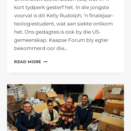
kort tydperk gesterf het. In die jongste
voorval is dit Kelly Rudolph, ’n finalejaar-
teologiestudent, wat aan siekte ontkom
het. Ons gedagtes is ook by die US-
gemeenskap. Kaapse Forum bly egter
bekommerd oor die…
’N
READ MORE
TWEEDE
(BRUIN)
STUDENT
AAN
US
HET
GESTERF;
HIERDIE
KEER
WEENS