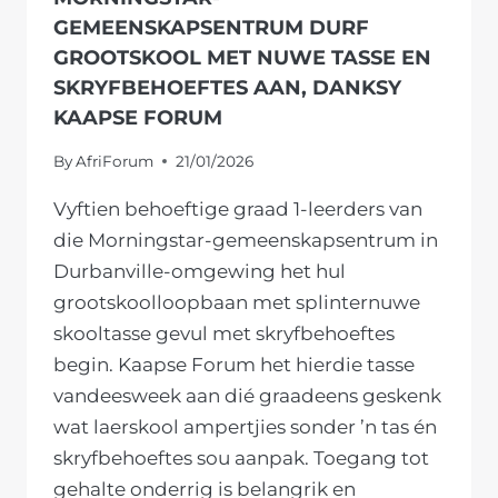
GEMEENSKAPSENTRUM DURF
GROOTSKOOL MET NUWE TASSE EN
SKRYFBEHOEFTES AAN, DANKSY
KAAPSE FORUM
By
AfriForum
21/01/2026
Vyftien behoeftige graad 1-leerders van
die Morningstar-gemeenskapsentrum in
Durbanville-omgewing het hul
grootskoolloopbaan met splinternuwe
skooltasse gevul met skryfbehoeftes
begin. Kaapse Forum het hierdie tasse
vandeesweek aan dié graadeens geskenk
wat laerskool ampertjies sonder ’n tas én
skryfbehoeftes sou aanpak. Toegang tot
gehalte onderrig is belangrik en