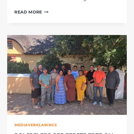
KAAPSE
READ MORE
FORUM
HULDIG
AKTEUR
SOLI
PHILANDER
MEDIAVERKLARINGS