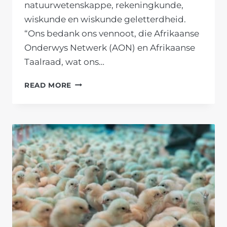
natuurwetenskappe, rekeningkunde,
wiskunde en wiskunde geletterdheid.
“Ons bedank ons vennoot, die Afrikaanse
Onderwys Netwerk (AON) en Afrikaanse
Taalraad, wat ons…
NUWE
READ MORE
VAKPLAKKATE
AAN
HOËRSKOOL
VANRHYNSDORP
MAAK
LEER
LEKKER