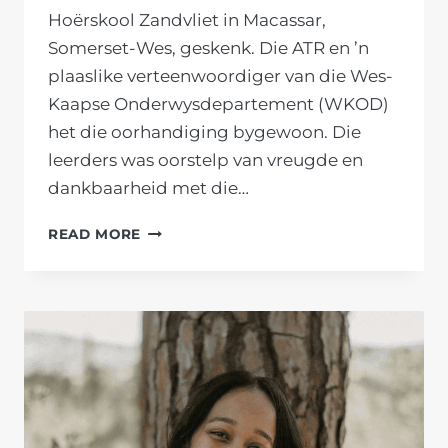
Hoërskool Zandvliet in Macassar,
Somerset-Wes, geskenk. Die ATR en ’n
plaaslike verteenwoordiger van die Wes-
Kaapse Onderwysdepartement (WKOD)
het die oorhandiging bygewoon. Die
leerders was oorstelp van vreugde en
dankbaarheid met die…
KAAPSE
READ MORE
FORUM
BRING
WELKOME
WARMTE
IN
’N
KOUE
JEUGMAAND