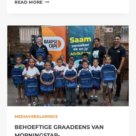
EEN
READ MORE
MILJOEN
SADE
VAN
RIJK
ZWAAN
HELP
KAAPSE
FORUM
OM
GROENTETUINE
EN
LANDBOUVAARDIGHEDE
BY
SKOLE
TE
VERSTERK
MEDIAVERKLARINGS
BEHOEFTIGE GRAADEENS VAN
MORNINGSTAR-